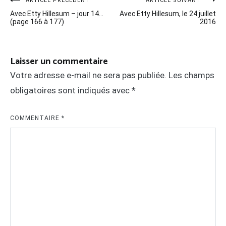
Navigation
ARTICLE PRÉCÉDENT
ARTICLE SUIVANT
Avec Etty Hillesum – jour 14…
Avec Etty Hillesum, le 24 juillet
de
(page 166 à 177)
2016
l’article
Laisser un commentaire
Votre adresse e-mail ne sera pas publiée.
Les champs
obligatoires sont indiqués avec
*
COMMENTAIRE
*